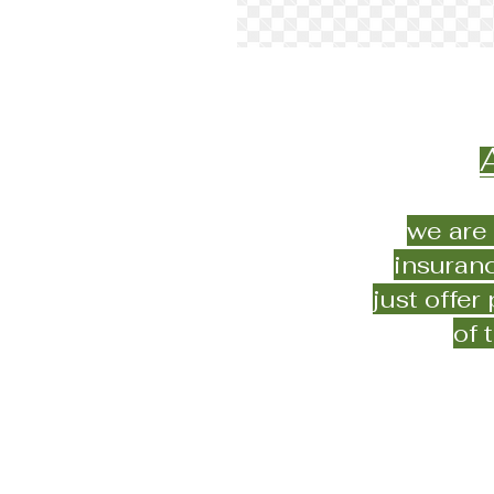
we are
insuranc
just offer
of 