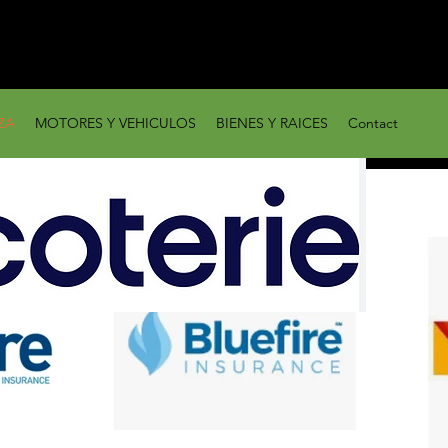
ZA
MOTORES Y VEHICULOS
BIENES Y RAICES
Contact
SEGURO EL MISMO
MEJORE
DÍA
DE SEG
¡Visitenos
Tene
ahora! Esté
much
asegurado hoy!
compa
Hacemos todo al
segur