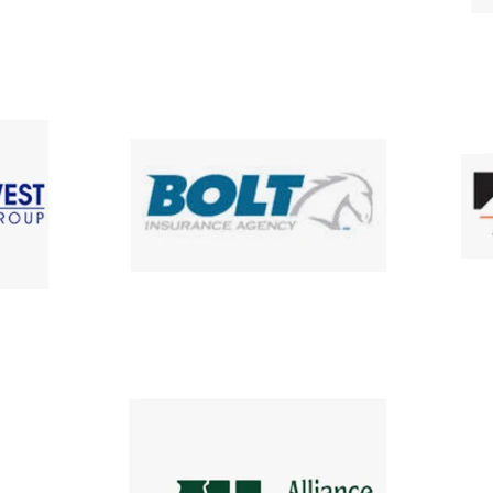
instante y sus
elegir 
coches estarán
Allia
asegurados
Weste
inmediatamente
Carne
Kempe
Bluefi
Bristo
mas...