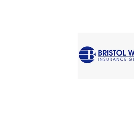
coberturas para
proteger a su
familia. SR-22
disponible y
podemos
asegurar a los
conductores con
DUI PREVIOS
y multas,
suspensiones de
licencias previas.
¿Licencia
suspendida?
Llámanos