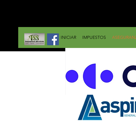
tssinsuranceservices@gmail.com
TEL: 714-534-0070
INICIAR
IMPUESTOS
ASEGURAN
SEGURO A BAJO
COSTO
Tenemos las
tarifas MÁS
BAJAS con las
mejores