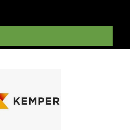
S COMPAÑÍAS
UROS
mos
as
ñías de
os para