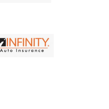
... Infinity,
nce United,
rn General,
gie,
r Auto,
re, Bolt,
l West y